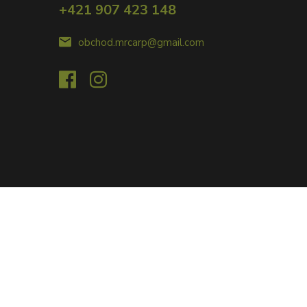
+421 907 423 148
obchod.mrcarp@gmail.com
Vytvorené na
Eshop-rychlo.sk