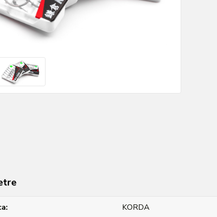
etre
ca
KORDA