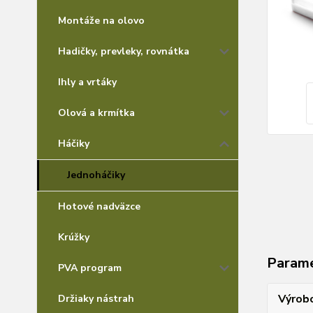
Montáže na olovo
Hadičky, prevleky, rovnátka
Ihly a vrtáky
Olová a krmítka
Háčiky
Jednoháčiky
Hotové nadväzce
Krúžky
Param
PVA program
Výrob
Držiaky nástrah