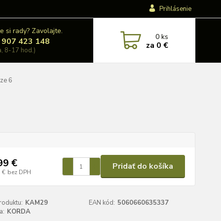
Prihlásenie
e si rady? Zavolajte.
0
ks
 907 423 148
za
0 €
a, 8-17 hod.)
ze 6
99 €
Pridať do košíka
 €
bez DPH
roduktu:
KAM29
EAN kód:
5060660635337
a:
KORDA