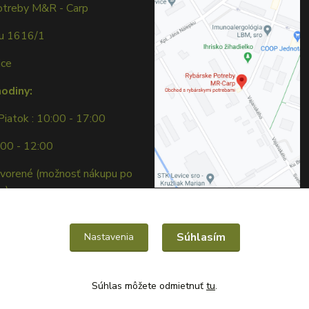
otreby M&R - Carp
ku 1616/1
ice
hodiny:
Piatok : 10:00 - 17:00
:00 - 12:00
tvorené (možnosť nákupu po
e)
Súhlasím
Nastavenia
Súhlas môžete odmietnuť
tu
.