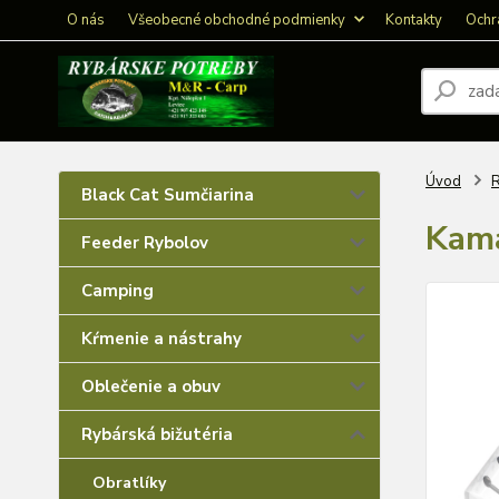
O nás
Všeobecné obchodné podmienky
Kontakty
Ochr
Úvod
R
Black Cat Sumčiarina
Kama
Feeder Rybolov
Camping
Kŕmenie a nástrahy
Oblečenie a obuv
Rybárská bižutéria
Obratlíky