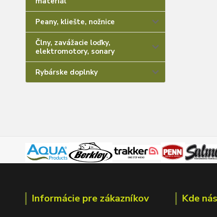
materiál
Peany, kliešte, nožnice
Člny, zavážacie loďky,
elektromotory, sonary
Rybárske doplnky
Informácie pre zákazníkov
Kde nás