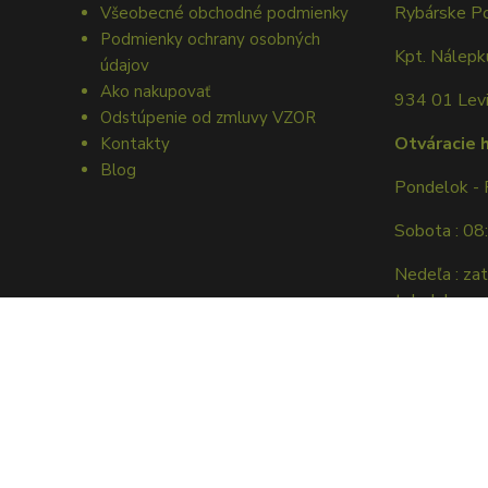
Rybárske P
Všeobecné obchodné podmienky
Podmienky ochrany osobných
Kpt. Nálep
údajov
Ako nakupovať
934 01 Lev
Odstúpenie od zmluvy VZOR
Otváracie 
Kontakty
Blog
Pondelok - 
Sobota : 08
Nedeľa : za
tel. dohovor