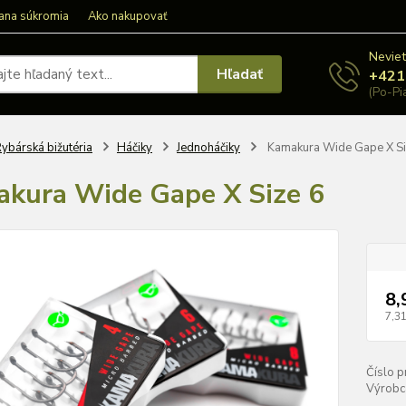
ana súkromia
Ako nakupovať
Neviet
Hľadať
+421
(Po-Pi
ybárská bižutéria
Háčiky
Jednoháčiky
Kamakura Wide Gape X Si
kura Wide Gape X Size 6
8,
7,31
Číslo p
Výrobc