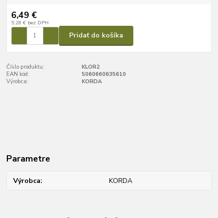
6,49 €
5,28 €
bez DPH
Pridať do košíka
Číslo produktu:
KLOR2
EAN kód:
5060660635610
Výrobca:
KORDA
Parametre
Výrobca
KORDA