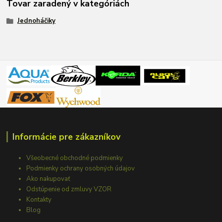
Tovar zaradený v kategóriách
Jednoháčiky
Informácie pre zákazníkov
Všeobecné obchodné podmienky
Podmienky ochrany osobných údajov
Ako nakupovať
Odstúpenie od zmluvy VZOR
Kontakty
Blog