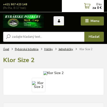
0
ks
+421 907 423 148
za
0 €
(Po-Pia, 8-17 hod.)
Menu
Hľadať
Úvod
Rybárská bižutéria
Háčiky
Jednoháčiky
Klor Size 2
Klor Size 2