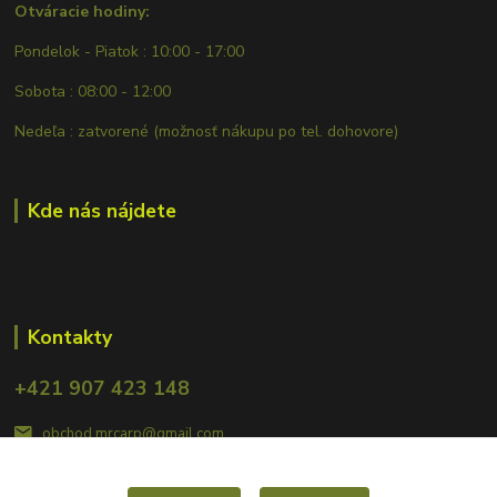
Otváracie hodiny:
Pondelok - Piatok : 10:00 - 17:00
Sobota : 08:00 - 12:00
Nedeľa : zatvorené (možnosť nákupu po tel. dohovore)
Kde nás nájdete
Kontakty
+421 907 423 148
obchod.mrcarp@gmail.com