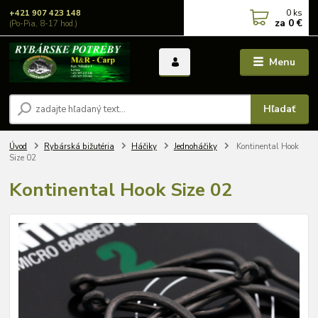
0
ks
+421 907 423 148
za
0 €
(Po-Pia, 8-17 hod.)
Menu
Hľadať
Úvod
Rybárská bižutéria
Háčiky
Jednoháčiky
Kontinental Hook
Size 02
Kontinental Hook Size 02