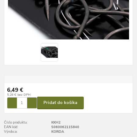
6,49 €
5,28 €
bez DPH
Pridať do košíka
Číslo produktu:
KKH2
EAN kód:
5060062115840
Výrobca:
KORDA