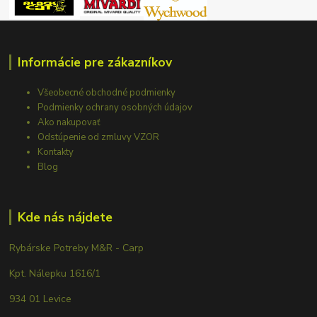
Informácie pre zákazníkov
Všeobecné obchodné podmienky
Podmienky ochrany osobných údajov
Ako nakupovať
Odstúpenie od zmluvy VZOR
Kontakty
Blog
Kde nás nájdete
Rybárske Potreby M&R - Carp
Kpt. Nálepku 1616/1
934 01 Levice