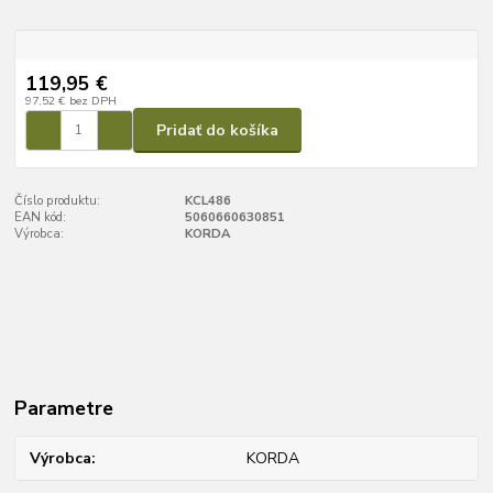
119,95 €
97,52 €
bez DPH
Pridať do košíka
Číslo produktu:
KCL486
EAN kód:
5060660630851
Výrobca:
KORDA
Parametre
Výrobca
KORDA