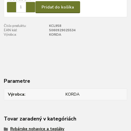
Pridať do košíka
Číslo produktu:
KCL958
EAN kód:
5060929025534
Výrobca:
KORDA
Parametre
Výrobca
KORDA
Tovar zaradený v kategóriách
Rybárske nohavice a tepláky