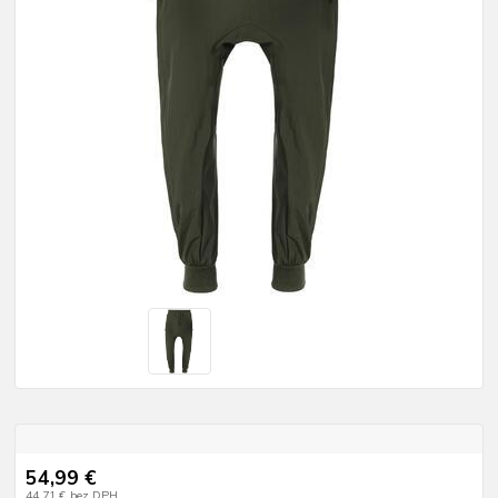
54,99 €
44,71 €
bez DPH