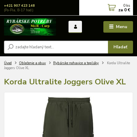
0
ks
+421 907 423 148
za
0 €
(Po-Pia, 8-17 hod.)
Menu
Hľadať
Úvod
Oblečenie a obuv
Rybárske nohavice a tepláky
Korda Ultralite
Joggers Olive XL
Korda Ultralite Joggers Olive XL