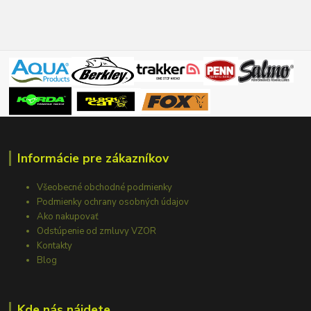
Informácie pre zákazníkov
Všeobecné obchodné podmienky
Podmienky ochrany osobných údajov
Ako nakupovať
Odstúpenie od zmluvy VZOR
Kontakty
Blog
Kde nás nájdete