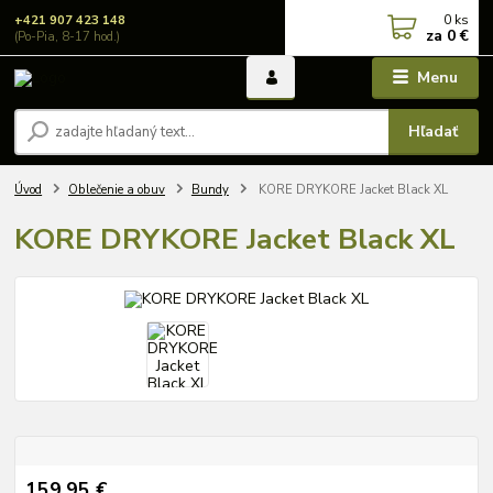
0
ks
+421 907 423 148
za
0 €
(Po-Pia, 8-17 hod.)
Menu
Hľadať
Úvod
Oblečenie a obuv
Bundy
KORE DRYKORE Jacket Black XL
KORE DRYKORE Jacket Black XL
159,95 €