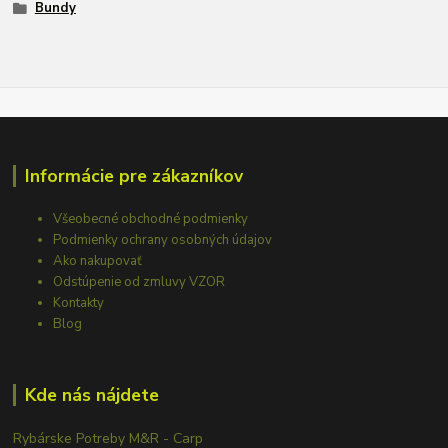
Bundy
Informácie pre zákazníkov
Všeobecné obchodné podmienky
Podmienky ochrany osobných údajov
Ako nakupovať
Odstúpenie od zmluvy VZOR
Kontakty
Blog
Kde nás nájdete
Rybárske Potreby M&R - Carp