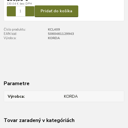
130,04 €
bez DPH
Pridať do košíka
Číslo produktu:
KCL409
EAN kód:
5060461129943
Výrobca:
KORDA
Parametre
Výrobca
KORDA
Tovar zaradený v kategóriách