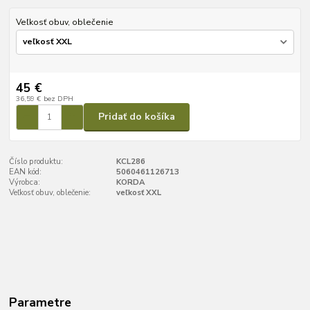
Veľkosť obuv, oblečenie
45 €
36,59 €
bez DPH
Pridať do košíka
Číslo produktu:
KCL286
EAN kód:
5060461126713
Výrobca:
KORDA
Veľkosť obuv, oblečenie:
veľkosť XXL
Parametre