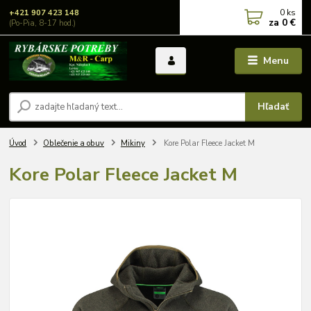
0
ks
+421 907 423 148
za
0 €
(Po-Pia, 8-17 hod.)
Menu
Hľadať
Úvod
Oblečenie a obuv
Mikiny
Kore Polar Fleece Jacket M
Kore Polar Fleece Jacket M