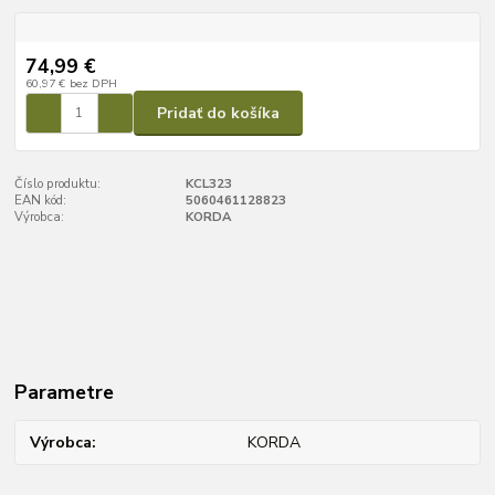
74,99 €
60,97 €
bez DPH
Pridať do košíka
Číslo produktu:
KCL323
EAN kód:
5060461128823
Výrobca:
KORDA
Parametre
Výrobca
KORDA