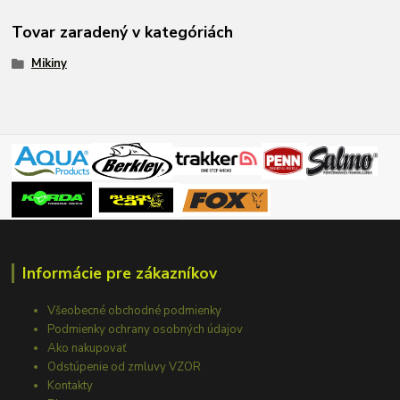
Tovar zaradený v kategóriách
Mikiny
Informácie pre zákazníkov
Všeobecné obchodné podmienky
Podmienky ochrany osobných údajov
Ako nakupovať
Odstúpenie od zmluvy VZOR
Kontakty