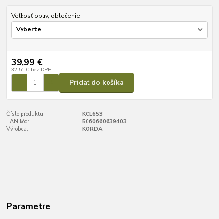
Veľkosť obuv, oblečenie
39,99 €
32,51 €
bez DPH
Pridať do košíka
Číslo produktu:
KCL653
EAN kód:
5060660639403
Výrobca:
KORDA
Parametre