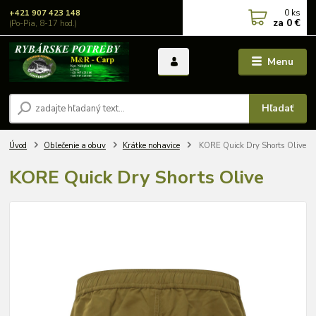
0
ks
+421 907 423 148
za
0 €
(Po-Pia, 8-17 hod.)
Menu
Hľadať
Úvod
Oblečenie a obuv
Krátke nohavice
KORE Quick Dry Shorts Olive
KORE Quick Dry Shorts Olive