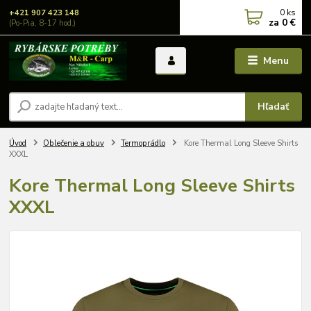
0
ks
+421 907 423 148
za
0 €
(Po-Pia, 8-17 hod.)
Menu
Hľadať
Úvod
Oblečenie a obuv
Termoprádlo
Kore Thermal Long Sleeve Shirts
XXXL
Kore Thermal Long Sleeve Shirts
XXXL