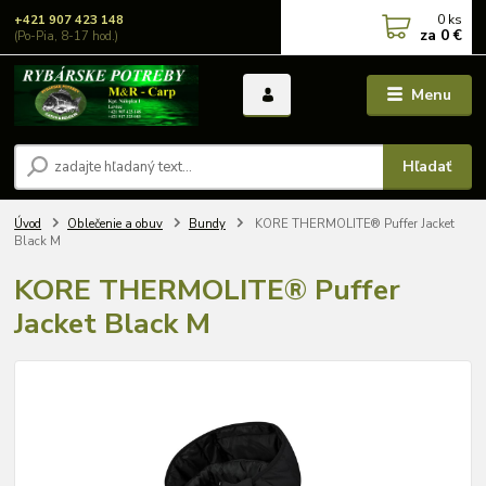
0
ks
+421 907 423 148
za
0 €
(Po-Pia, 8-17 hod.)
Menu
Hľadať
Úvod
Oblečenie a obuv
Bundy
KORE THERMOLITE® Puffer Jacket
Black M
KORE THERMOLITE® Puffer
Jacket Black M