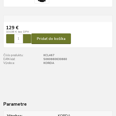
129 €
104,88 €
bez DPH
Pridať do košíka
Číslo produktu:
KCL467
EAN kód:
5060660630660
Výrobca:
KORDA
Parametre
Výrobca
KORDA