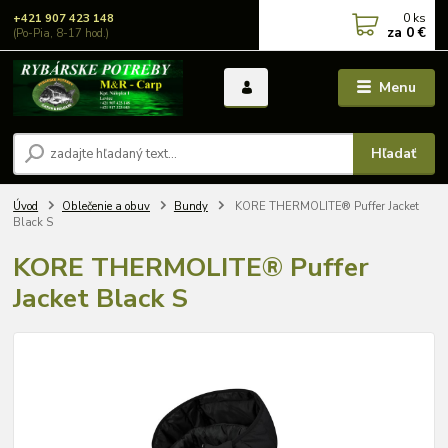
0
ks
+421 907 423 148
za
0 €
(Po-Pia, 8-17 hod.)
Menu
Hľadať
Úvod
Oblečenie a obuv
Bundy
KORE THERMOLITE® Puffer Jacket
Black S
KORE THERMOLITE® Puffer
Jacket Black S