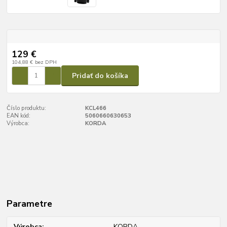
129 €
104,88 €
bez DPH
Pridať do košíka
Číslo produktu:
KCL466
EAN kód:
5060660630653
Výrobca:
KORDA
Parametre
Výrobca
KORDA