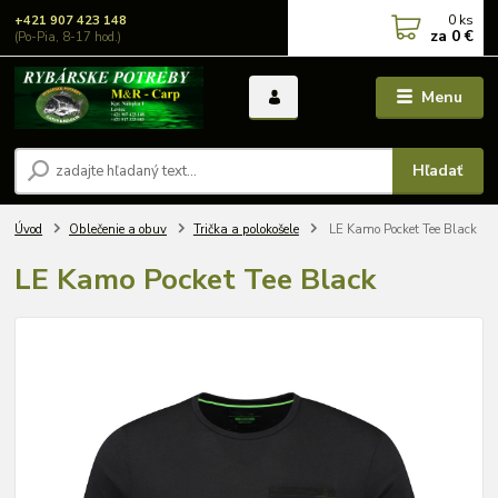
0
ks
+421 907 423 148
za
0 €
(Po-Pia, 8-17 hod.)
Menu
Hľadať
Úvod
Oblečenie a obuv
Trička a polokošele
LE Kamo Pocket Tee Black
LE Kamo Pocket Tee Black