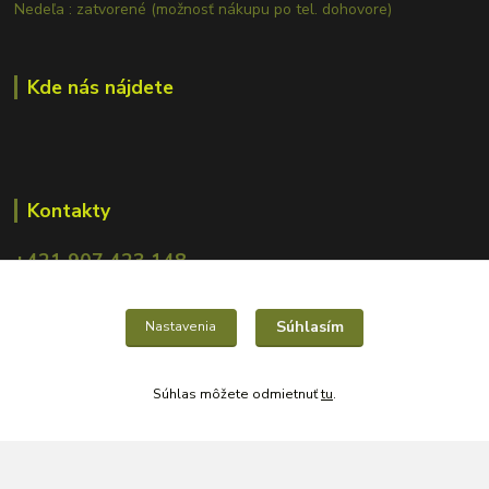
Nedeľa : zatvorené (možnosť nákupu po tel. dohovore)
Kde nás nájdete
Kontakty
+421 907 423 148
obchod.mrcarp@gmail.com
Súhlasím
Nastavenia
Súhlas môžete odmietnuť
tu
.
Vytvorené na
Eshop-rychlo.sk