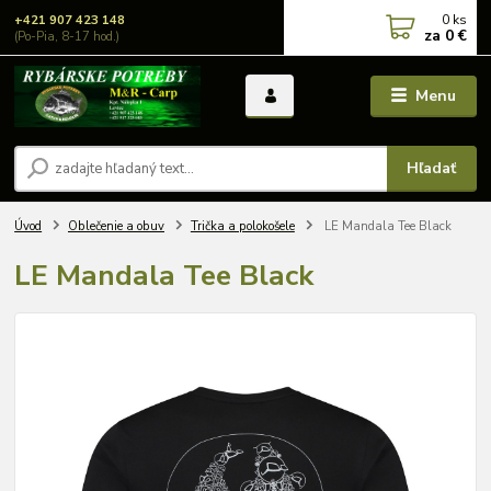
0
ks
+421 907 423 148
za
0 €
(Po-Pia, 8-17 hod.)
Menu
Hľadať
Úvod
Oblečenie a obuv
Trička a polokošele
LE Mandala Tee Black
LE Mandala Tee Black