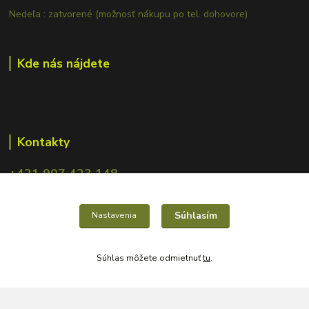
Nedeľa : zatvorené (možnosť nákupu po tel. dohovore)
Kde nás nájdete
Kontakty
+421 907 423 148
obchod.mrcarp@gmail.com
Súhlasím
Nastavenia
Súhlas môžete odmietnuť
tu
.
Vytvorené na
Eshop-rychlo.sk