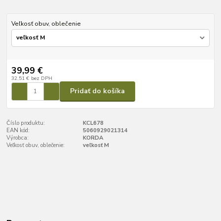
Veľkosť obuv, oblečenie
39,99 €
32,51 €
bez DPH
Pridať do košíka
Číslo produktu:
KCL678
EAN kód:
5060929021314
Výrobca:
KORDA
Veľkosť obuv, oblečenie:
veľkosť M