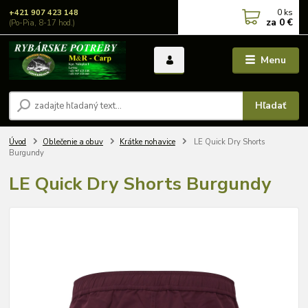
0
ks
+421 907 423 148
za
0 €
(Po-Pia, 8-17 hod.)
Menu
Hľadať
Úvod
Oblečenie a obuv
Krátke nohavice
LE Quick Dry Shorts
Burgundy
LE Quick Dry Shorts Burgundy