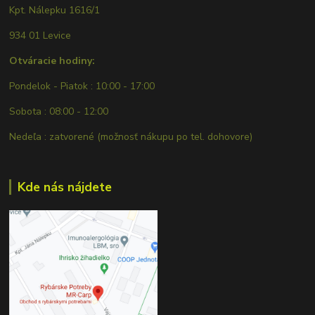
Kpt. Nálepku 1616/1
934 01 Levice
Otváracie hodiny:
Pondelok - Piatok : 10:00 - 17:00
Sobota : 08:00 - 12:00
Nedeľa : zatvorené (možnosť nákupu po tel. dohovore)
Kde nás nájdete