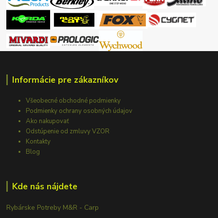
Informácie pre zákazníkov
Všeobecné obchodné podmienky
Podmienky ochrany osobných údajov
Ako nakupovať
Odstúpenie od zmluvy VZOR
Kontakty
Blog
Kde nás nájdete
Rybárske Potreby M&R - Carp