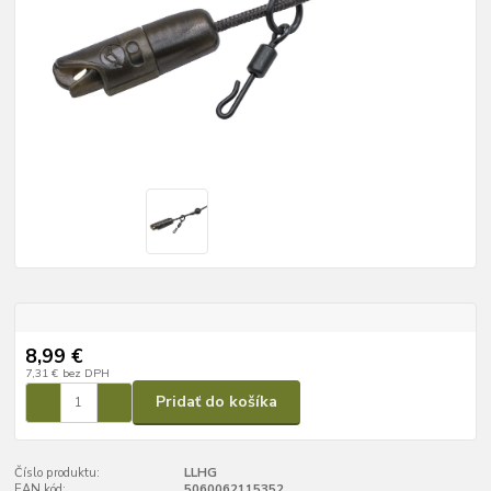
8,99 €
7,31 €
bez DPH
Pridať do košíka
Číslo produktu:
LLHG
EAN kód:
5060062115352