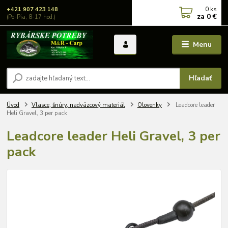
0
ks
+421 907 423 148
za
0 €
(Po-Pia, 8-17 hod.)
Menu
Hľadať
Úvod
Vlasce, šnúry, nadväzcový materiál
Olovenky
Leadcore leader
Heli Gravel, 3 per pack
Leadcore leader Heli Gravel, 3 per
pack