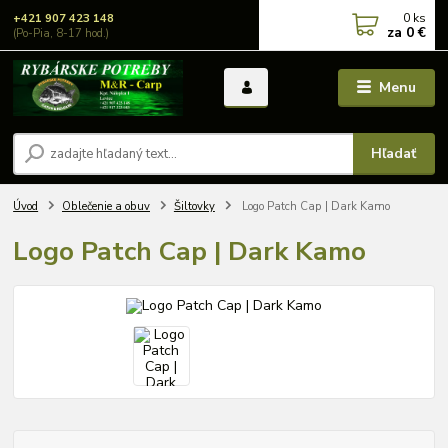
0
ks
+421 907 423 148
za
0 €
(Po-Pia, 8-17 hod.)
Menu
Hľadať
Úvod
Oblečenie a obuv
Šiltovky
Logo Patch Cap | Dark Kamo
Logo Patch Cap | Dark Kamo