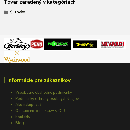
Tovar zaradený v kategóriách
Šiltovky
Informácie pre zákazníkov
Všeobecné obchodné podmienky
Podmienky ochrany osobných údajov
Ako nakupovať
Odstúpenie od zmluvy VZOR
Kontakty
Blog