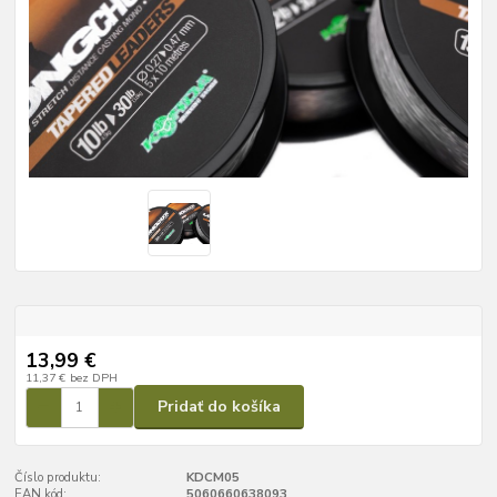
13,99 €
11,37 €
bez DPH
Pridať do košíka
Číslo produktu:
KDCM05
EAN kód:
5060660638093