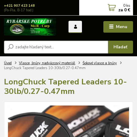
0
ks
+421 907 423 148
za
0 €
(Po-Pia, 8-17 hod.)
Menu
Hľadať
Úvod
Vlasce, šnúry, nadväzcový materiál
Šokové vlasce a šnúry
LongChuck Tapered Leaders 10-30lb/0.27-0.47mm
LongChuck Tapered Leaders 10-
30lb/0.27-0.47mm