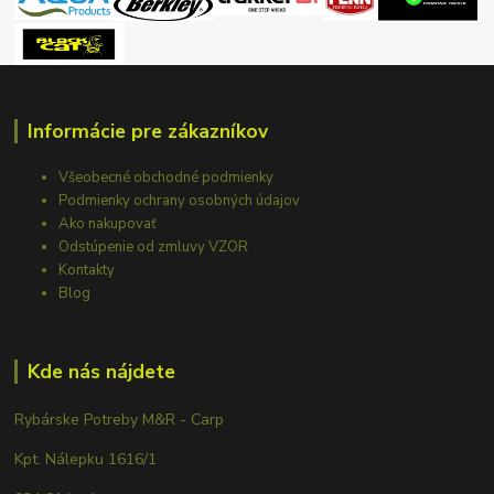
Informácie pre zákazníkov
Všeobecné obchodné podmienky
Podmienky ochrany osobných údajov
Ako nakupovať
Odstúpenie od zmluvy VZOR
Kontakty
Blog
Kde nás nájdete
Rybárske Potreby M&R - Carp
Kpt. Nálepku 1616/1