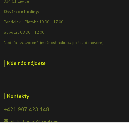
934 01 Levice
Otváracie hodiny:
Pondelok - Piatok : 10:00 - 17:00
Sobota : 08:00 - 12:00
Nedeľa : zatvorené (možnosť nákupu po tel. dohovore)
Kde nás nájdete
Kontakty
+421 907 423 148
obchod.mrcarp@gmail.com