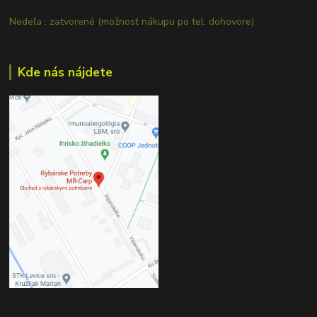
Nedeľa : zatvorené (možnosť nákupu po tel. dohovore)
Kde nás nájdete