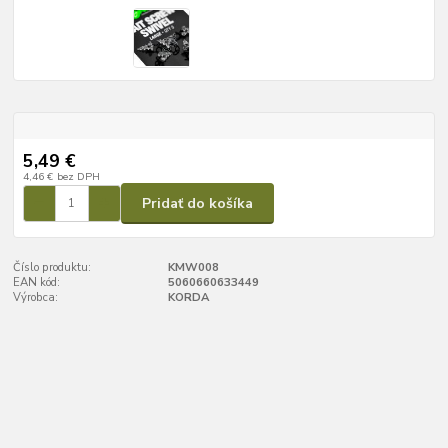
5,49 €
4,46 €
bez DPH
Pridať do košíka
Číslo produktu:
KMW008
EAN kód:
5060660633449
Výrobca:
KORDA