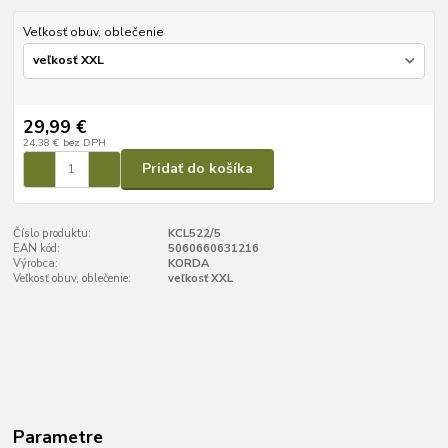
Veľkosť obuv, oblečenie
29,99 €
24,38 €
bez DPH
Pridať do košíka
Číslo produktu:
KCL522/5
EAN kód:
5060660631216
Výrobca:
KORDA
Veľkosť obuv, oblečenie:
veľkosť XXL
Parametre