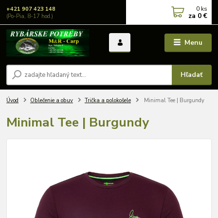
0
ks
+421 907 423 148
za
0 €
(Po-Pia, 8-17 hod.)
Menu
Hľadať
Úvod
Oblečenie a obuv
Trička a polokošele
Minimal Tee | Burgundy
Minimal Tee | Burgundy