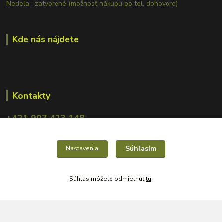
Nedeľa : zatvorené (možnosť nákupu po tel. dohovore)
Kde nás nájdete
Kontakty
+421 907 423 148
obchod.mrcarp@gmail.com
Súhlasím
Nastavenia
Súhlas môžete odmietnuť
tu
.
Vytvorené na
Eshop-rychlo.sk