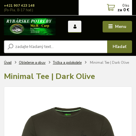
0
ks
+421 907 423 148
za
0 €
(Po-Pia, 8-17 hod.)
Menu
Hľadať
Úvod
Oblečenie a obuv
Trička a polokošele
Minimal Tee | Dark Olive
Minimal Tee | Dark Olive