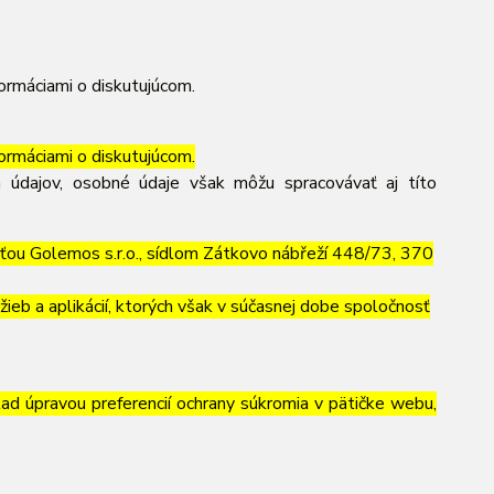
ormáciami o diskutujúcom.
ormáciami o diskutujúcom.
 údajov, osobné údaje však môžu spracovávať aj títo
ťou Golemos s.r.o., sídlom Zátkovo nábřeží 448/73, 370
ieb a aplikácií, ktorých však v súčasnej dobe spoločnosť
lad úpravou preferencií ochrany súkromia v pätičke webu,