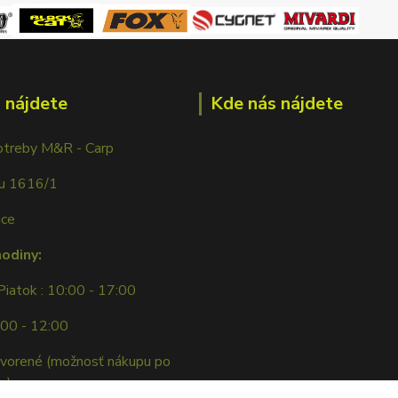
 nájdete
Kde nás nájdete
otreby M&R - Carp
ku 1616/1
ice
hodiny:
Piatok : 10:00 - 17:00
:00 - 12:00
tvorené (možnosť nákupu po
e)