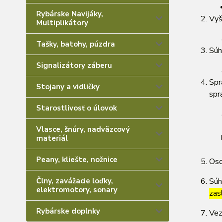
Rybárske Navijáky,
Vyš
Multiplikátory
Tašky, batohy, púzdra
Súh
Signalizátory záberu
Spr
Stojany a vidličky
spr
Starostlivosť o úlovok
Vlasce, šnúry, nadväzcový
materiál
Peany, kliešte, nožnice
Oso
Člny, zavážacie loďky,
Súh
elektromotory, sonary
zas
Rybárske doplnky
Vez