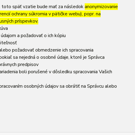
, toto späť vzatie bude mať za následok
anonymizovanie
rencií ochrany súkromia v pätičke webu), popr. na
usných príspevkov.
cúva
 údajom a požadovať o ich kópiu
iteľnosť
 alebo požadovať obmedzenie ich spracovania
okiaľ sa nejedná o osobné údaje, ktoré je Správca
právnych predpisov
ariadenia boli porušené v dôsledku spracovania Vašich
 spracovaním osobných údajov sa obrátiť na Správcu alebo