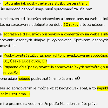
fotografiu (ak poskytnete cez službu tretej strany).
šie uvedené osobné údaje budú spracované za účelom:
zobrazenie diskusných príspevkov a komentárov na webe s inf
las na spracovanie udeľujete po dobu
10 rokov
a to za účelom:
zobrazenie diskusných príspevkov a komentárov na webe s inf
acovanie osobných údajov je vykonávané Správcom osobných
acovatelia:
Poskytovateľ služby Eshop-rychlo, prevádzkovanej spoločnos
01, České Budějovice, ČR
Prípadne ďalší poskytovatelia spracovateľských softvérov, služ
nevyužíva.
bné údaje
nebudú
poskytnuté mimo územia EÚ.
las so spracovaním je možné vziať kedykoľvek späť, a to
naprík
laním listu, emailu
.
mite prosíme na vedomie, že podľa Nariadenia máte právo: