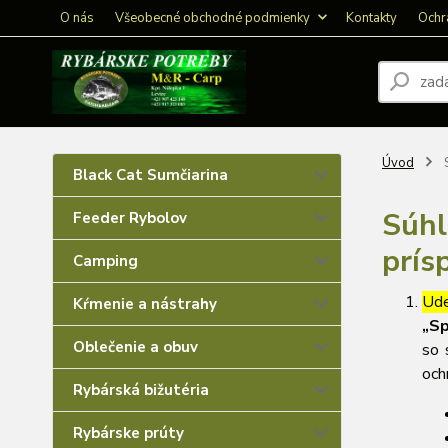
O nás
Všeobecné obchodné podmienky
Kontakty
Ochr
Úvod
S
Black Cat Sumčiarina
Súhl
Feeder Rybolov
prís
Camping
Ude
Kŕmenie a nástrahy
„Sp
Oblečenie a obuv
so 
och
Rybárská bižutéria
Rybárske prúty