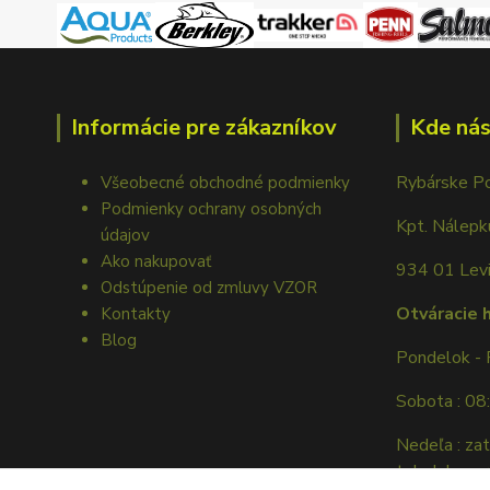
Informácie pre zákazníkov
Kde nás
Rybárske P
Všeobecné obchodné podmienky
Podmienky ochrany osobných
Kpt. Nálep
údajov
Ako nakupovať
934 01 Lev
Odstúpenie od zmluvy VZOR
Otváracie 
Kontakty
Blog
Pondelok - 
Sobota : 08
Nedeľa : za
tel. dohovor