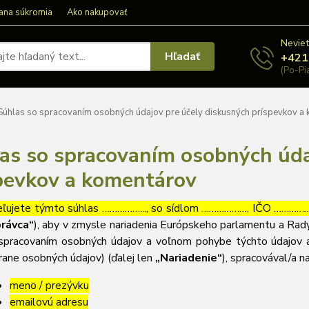
ana súkromia
Ako nakupovať
Neviet
Hľadať
+421
(Po-Pi
úhlas so spracovaním osobných údajov pre účely diskusných príspevkov a
as so spracovaním osobných úda
pevkov a komentárov
ľujete týmto súhlas ……………..., so sídlom ………………, IČO ……………….
rávca“
), aby v zmysle nariadenia Európskeho parlamentu a Rady
spracovaním osobných údajov a voľnom pohybe týchto údajov a
rane osobných údajov) (ďalej len
„Nariadenie“
), spracovával/a n
meno / prezývku
emailovú adresu