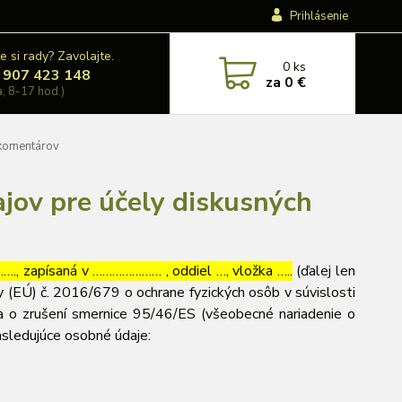
Prihlásenie
e si rady? Zavolajte.
0
ks
 907 423 148
za
0 €
a, 8-17 hod.)
 komentárov
jov pre účely diskusných
, zapísaná v ………………… , oddiel …, vložka …..
(ďalej len
 (EÚ) č. 2016/679 o ochrane fyzických osôb v súvislosti
 o zrušení smernice 95/46/ES (všeobecné nariadenie o
asledujúce osobné údaje: