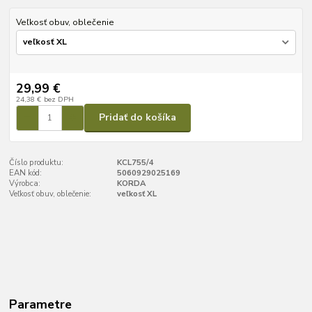
Veľkosť obuv, oblečenie
29,99 €
24,38 €
bez DPH
Pridať do košíka
Číslo produktu:
KCL755/4
EAN kód:
5060929025169
Výrobca:
KORDA
Veľkosť obuv, oblečenie:
veľkosť XL
Parametre