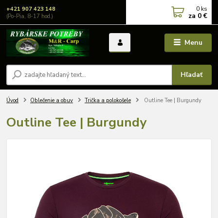
0
ks
+421 907 423 148
za
0 €
(Po-Pia, 8-17 hod.)
Menu
Hľadať
Úvod
Oblečenie a obuv
Trička a polokošele
Outline Tee | Burgundy
Outline Tee | Burgundy