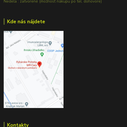
Nedeľa : zatvorené (možnosť nákupu po tel. dohovore)
Kde nás nájdete
Kontakty