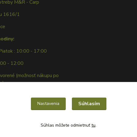
otreby M&R - Carp
ku 1616/1
ice
hodiny:
Piatok : 10:00 - 17:00
:00 - 12:00
tvorené (možnosť nákupu po
e)
Súhlasím
Nastavenia
Súhlas môžete odmietnuť
tu
.