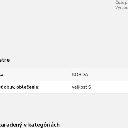
Číslo p
Výrobc
etre
ca
KORDA
ť obuv, oblečenie
veľkosť S
zaradený v kategóriách