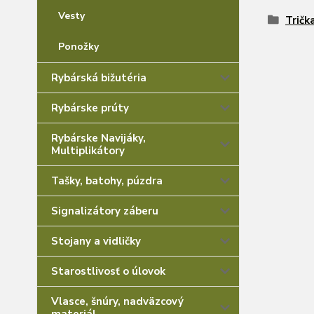
Vesty
Tričk
Ponožky
Rybárská bižutéria
Rybárske prúty
Rybárske Navijáky,
Multiplikátory
Tašky, batohy, púzdra
Signalizátory záberu
Stojany a vidličky
Starostlivosť o úlovok
Vlasce, šnúry, nadväzcový