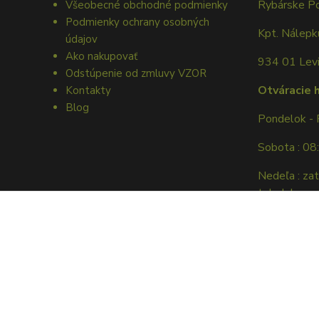
Rybárske P
Všeobecné obchodné podmienky
Podmienky ochrany osobných
Kpt. Nálep
údajov
Ako nakupovať
934 01 Lev
Odstúpenie od zmluvy VZOR
Otváracie 
Kontakty
Blog
Pondelok - 
Sobota : 08
Nedeľa : za
tel. dohovor