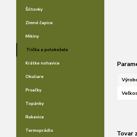
Šiltovky
Zimné čapice
Mikiny
Trička a polokošele
Param
Krátke nohavice
Okuliare
Výrob
Prsačky
Veľkos
Topánky
Rukavice
Termoprádlo
Tovar 