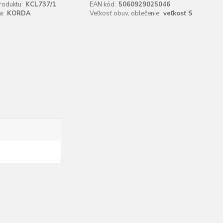
roduktu:
KCL737/1
EAN kód:
5060929025046
a:
KORDA
Veľkosť obuv, oblečenie:
veľkosť S