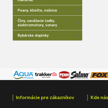
materiál
Peany, kliešte, nožnice
Člny, zavážacie loďky,
elektromotory, sonary
Rybárske doplnky
Informácie pre zákazníkov
Kde nás