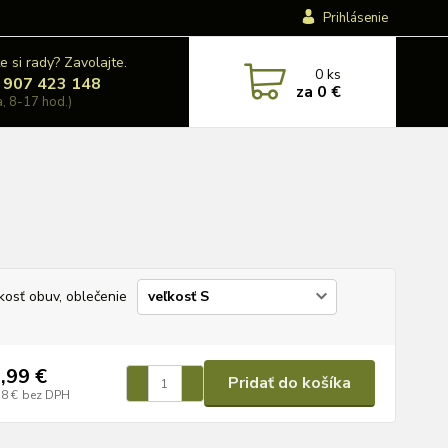
Prihlásenie
e si rady? Zavolajte.
0
ks
 907 423 148
za
0 €
a, 8-17 hod.)
kosť obuv, oblečenie
,99 €
Pridať do košíka
38 €
bez DPH