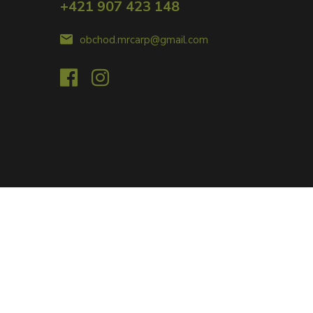
+421 907 423 148
obchod.mrcarp@gmail.com
Vytvorené na
Eshop-rychlo.sk