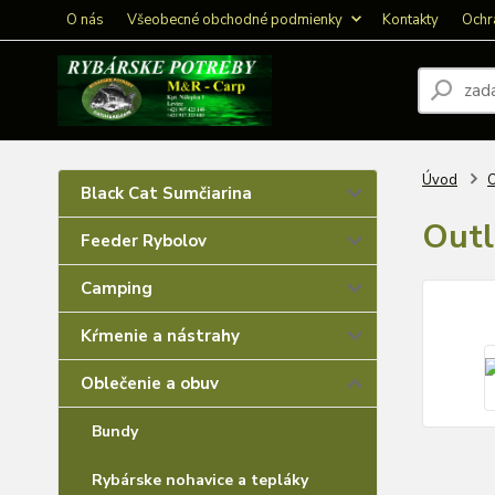
O nás
Všeobecné obchodné podmienky
Kontakty
Ochr
Úvod
O
Black Cat Sumčiarina
Outl
Feeder Rybolov
Camping
Kŕmenie a nástrahy
Oblečenie a obuv
Bundy
Rybárske nohavice a tepláky