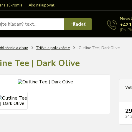
ana súkromia
Ako nakupovať
Neviet
Hľadať
+421
(Po-Pi
blečenie a obuv
Trička a polokošele
Outline Tee | Dark Olive
ine Tee | Dark Olive
Veľ
29
24,