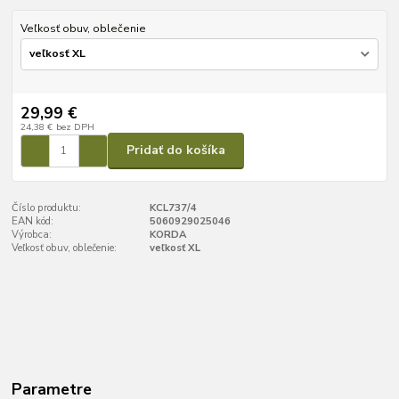
Veľkosť obuv, oblečenie
29,99 €
24,38 €
bez DPH
Pridať do košíka
Číslo produktu:
KCL737/4
EAN kód:
5060929025046
Výrobca:
KORDA
Veľkosť obuv, oblečenie:
veľkosť XL
Parametre