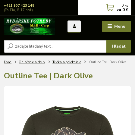
0
ks
+421 907 423 148
za
0 €
(Po-Pia, 8-17 hod.)
Menu
Hľadať
Úvod
Oblečenie a obuv
Trička a polokošele
Outline Tee | Dark Olive
Outline Tee | Dark Olive