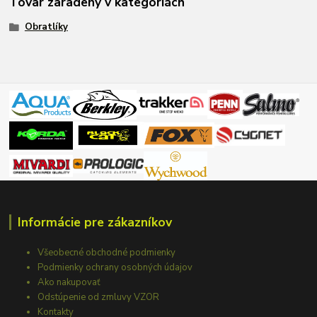
Tovar zaradený v kategóriách
Obratlíky
Informácie pre zákazníkov
Všeobecné obchodné podmienky
Podmienky ochrany osobných údajov
Ako nakupovať
Odstúpenie od zmluvy VZOR
Kontakty