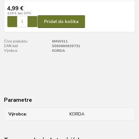
4,99 €
4,06 €
bez DPH
Pridať do košíka
Číslo produktu:
KMW011
EAN kód:
5060660639731
Výrobca:
KORDA
Parametre
Výrobca
KORDA