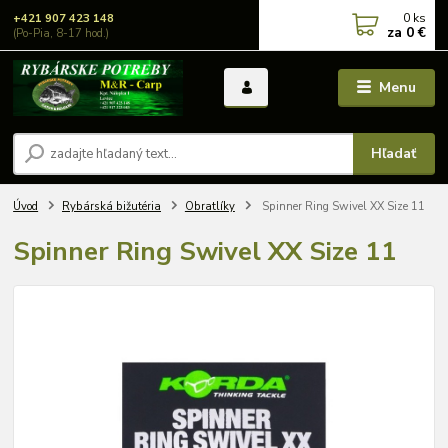
0
ks
+421 907 423 148
za
0 €
(Po-Pia, 8-17 hod.)
Menu
Hľadať
Úvod
Rybárská bižutéria
Obratlíky
Spinner Ring Swivel XX Size 11
Spinner Ring Swivel XX Size 11