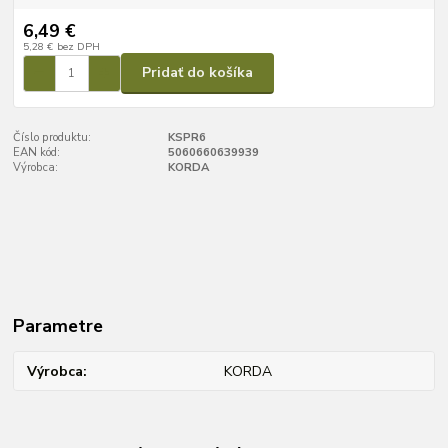
6,49 €
5,28 €
bez DPH
Pridať do košíka
Číslo produktu:
KSPR6
EAN kód:
5060660639939
Výrobca:
KORDA
Parametre
Výrobca
KORDA