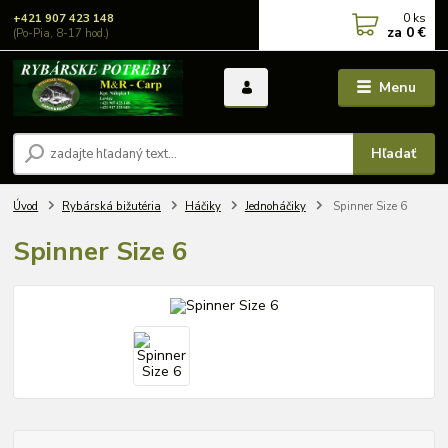
0
ks
+421 907 423 148
za
0 €
(Po-Pia, 8-17 hod.)
Menu
Hľadať
Úvod
Rybárská bižutéria
Háčiky
Jednoháčiky
Spinner Size 6
Spinner Size 6