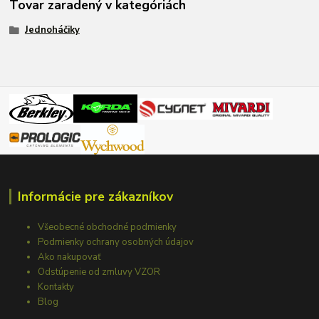
Tovar zaradený v kategóriách
Jednoháčiky
Informácie pre zákazníkov
Všeobecné obchodné podmienky
Podmienky ochrany osobných údajov
Ako nakupovať
Odstúpenie od zmluvy VZOR
Kontakty
Blog