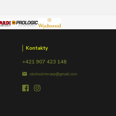
Kontakty
+421 907 423 148
obchod.mrcarp@gmail.com