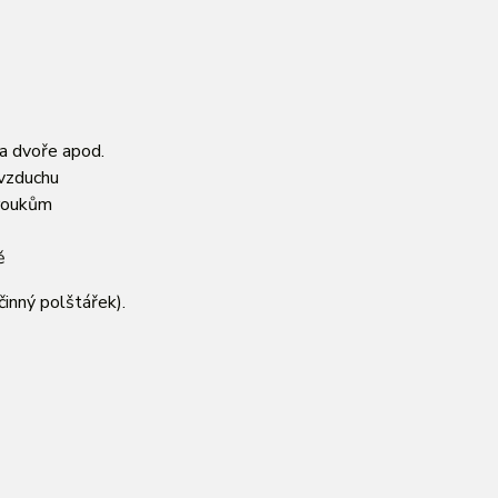
 na dvoře apod.
 vzduchu
broukům
ě
činný polštářek).