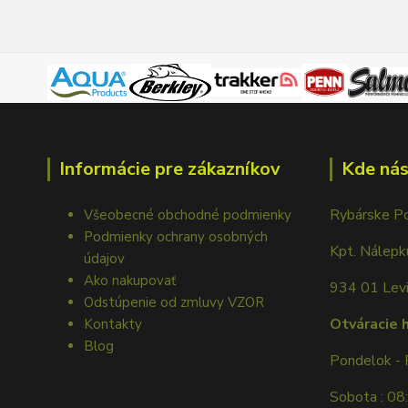
Informácie pre zákazníkov
Kde nás
Rybárske P
Všeobecné obchodné podmienky
Podmienky ochrany osobných
Kpt. Nálep
údajov
Ako nakupovať
934 01 Lev
Odstúpenie od zmluvy VZOR
Otváracie 
Kontakty
Blog
Pondelok - 
Sobota : 08