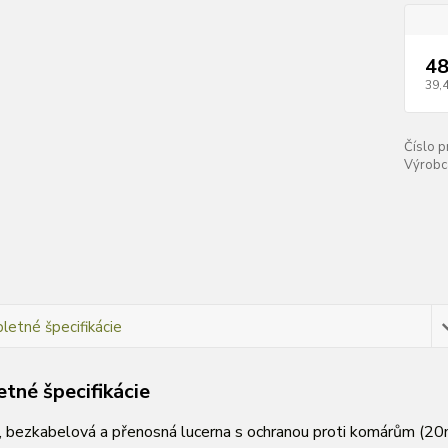
48
39,
Číslo p
Výrobc
etné špecifikácie
tné špecifikácie
, bezkabelová a přenosná lucerna s ochranou proti komárům (20m