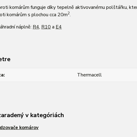
roti komárům funguje díky tepelně aktivovanému polštářku, kter
2
oti komárům s plochou cca 20m
.
áhradní náplně:
R4
,
R10
a
E4
etre
ca
Thermacell
zaradený v kategóriách
dzovače komárov