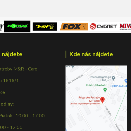
 nájdete
Kde nás nájdete
otreby M&R - Carp
ku 1616/1
ice
hodiny:
Piatok : 10:00 - 17:00
:00 - 12:00