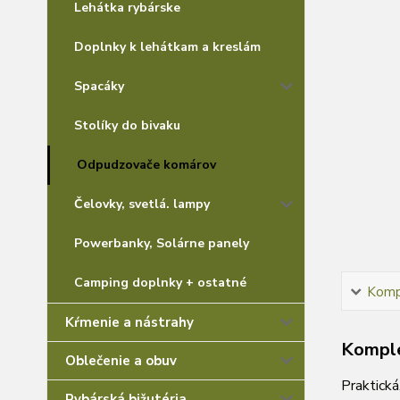
Lehátka rybárske
Doplnky k lehátkam a kreslám
Spacáky
Stolíky do bivaku
Odpudzovače komárov
Čelovky, svetlá. lampy
Powerbanky, Solárne panely
Camping doplnky + ostatné
Kompl
Kŕmenie a nástrahy
Komple
Oblečenie a obuv
Praktická
Rybárská bižutéria