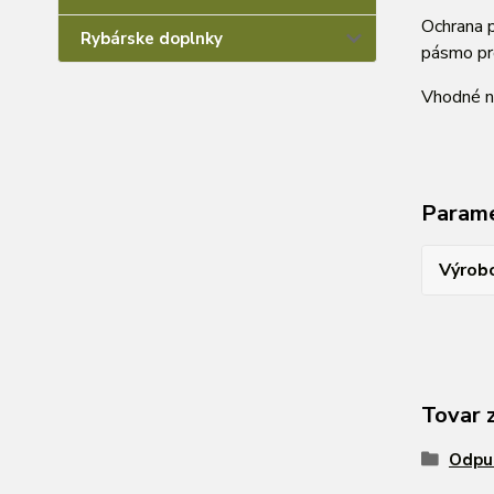
Ochrana p
Rybárske doplnky
pásmo pr
Vhodné n
Param
Výrob
Tovar 
Odpu