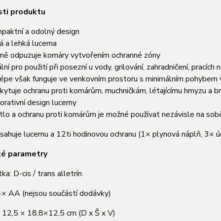
sti produktu
paktní a odolný design
há a lehká lucerna
nně odpuzuje komáry vytvořením ochranné zóny
ální pro použití při posezní u vody, grilování, zahradničení, pracích
lépe však funguje ve venkovním prostoru s minimálním pohybem
kytuje ochranu proti komárům, muchničkám, létajícímu hmyzu a 
orativní design lucerny
tlo a ochranu proti komárům je možné používat nezávisle na sob
sahuje lucernu a 12ti hodinovou ochranu (1× plynová náplň, 3× ú
ké parametry
ka: D-cis / trans alletrín
4× AA (nejsou součástí dodávky)
 12,5 × 18,8×12,5 cm (D x Š x V)