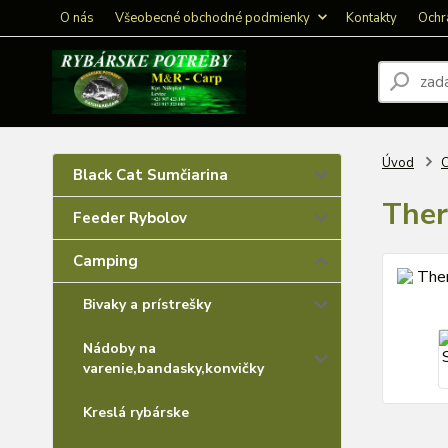
O nás
Všeobecné obchodné podmienky
Kontakty
Ochr
Úvod
Black Cat Sumčiarina
Ther
Feeder Rybolov
Camping
Bivaky a prístrešky
Nádoby na
varenie,bandasky,konvičky
Kreslá rybárske