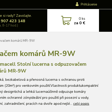
Prihlásenie
e si rady? Zavolajte.
0
ks
 907 423 148
za
0 €
a, 8-17 hod.)
uzovačem komárů MR-9W
zovačem komárů MR-9W
macell Stolní lucerna s odpuzovačem
árů MR-9W
cká, bezkabelová a přenosná lucerna s ochranou proti
m (20m²) pro venkovním použití.Vlastnosti produktukompaktní
ný designtichá a lehká lucernaúčinně odpuzuje komáry
ením ochranné zónyideální pro použití při posezní u vody,
ní, zahradničení, pracích na dvoře apod.nejlé...
celý popis