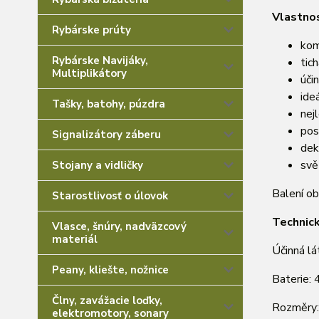
Vlastno
Rybárske prúty
kom
Rybárske Navijáky,
tic
Multiplikátory
úči
ide
Tašky, batohy, púzdra
nej
pos
Signalizátory záberu
dek
svě
Stojany a vidličky
Balení ob
Starostlivosť o úlovok
Technic
Vlasce, šnúry, nadväzcový
materiál
Účinná lát
Peany, kliešte, nožnice
Baterie: 
Člny, zavážacie loďky,
Rozměry:
elektromotory, sonary