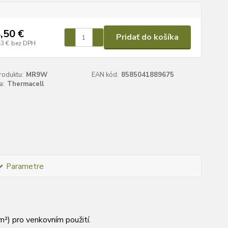
,50 €
Pridať do košíka
43 €
bez DPH
roduktu:
MR9W
EAN kód:
8585041889675
a:
Thermacell
Parametre
²) pro venkovním použití.