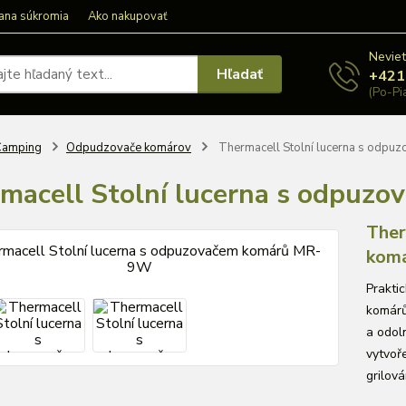
ana súkromia
Ako nakupovať
Neviet
Hľadať
+421
(Po-Pi
Camping
Odpudzovače komárov
Thermacell Stolní lucerna s odp
macell Stolní lucerna s odpu
Ther
kom
Prakti
komárů
a odol
vytvoř
grilová