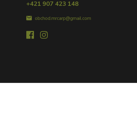
+421 907 423 148
obchod.mrcarp@gmail.com
Vytvorené na
Eshop-rychlo.sk