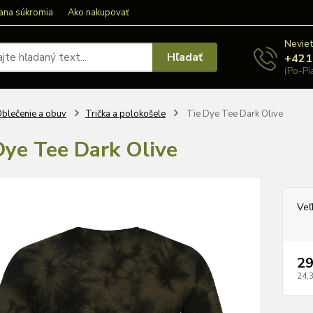
ana súkromia
Ako nakupovať
Neviet
Hľadať
+421
(Po-Pi
blečenie a obuv
Trička a polokošele
Tie Dye Tee Dark Olive
Dye Tee Dark Olive
Veľ
29
24,