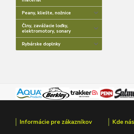
materiál
Peany, kliešte, nožnice
Člny, zavážacie loďky,
elektromotory, sonary
Rybárske doplnky
Informácie pre zákazníkov
Kde nás