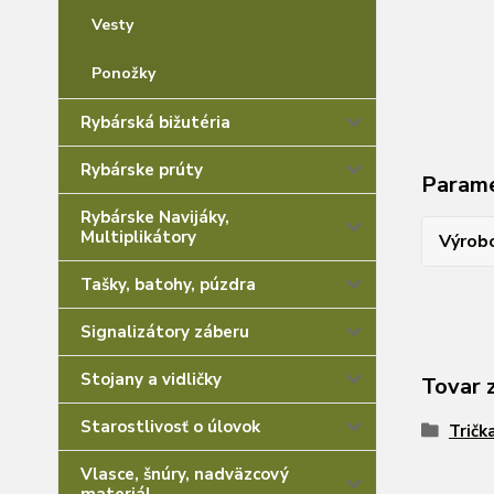
Vesty
Ponožky
Rybárská bižutéria
Rybárske prúty
Param
Rybárske Navijáky,
Multiplikátory
Výrob
Tašky, batohy, púzdra
Signalizátory záberu
Stojany a vidličky
Tovar 
Starostlivosť o úlovok
Tričk
Vlasce, šnúry, nadväzcový