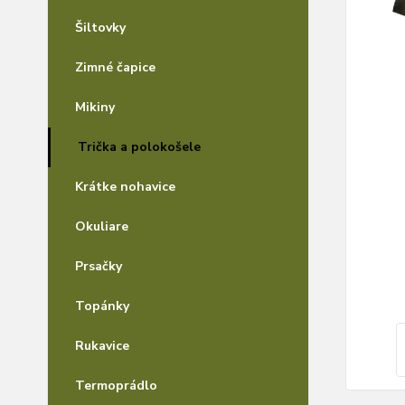
Šiltovky
Zimné čapice
Mikiny
Trička a polokošele
Krátke nohavice
Okuliare
Prsačky
Topánky
Rukavice
Termoprádlo