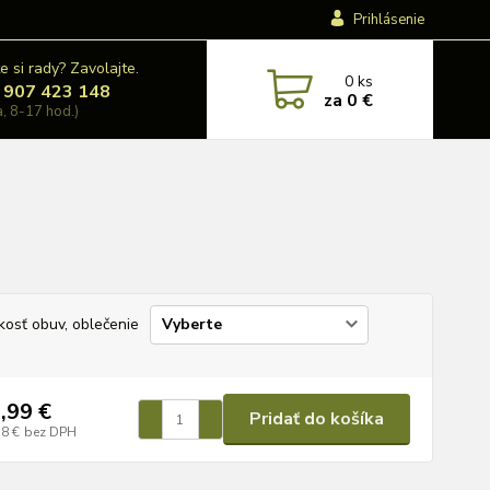
Prihlásenie
e si rady? Zavolajte.
0
ks
 907 423 148
za
0 €
a, 8-17 hod.)
kosť obuv, oblečenie
,99 €
Pridať do košíka
38 €
bez DPH