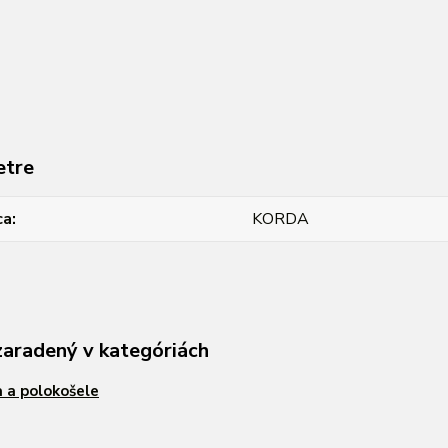
etre
ca
KORDA
zaradený v kategóriách
a a polokošele