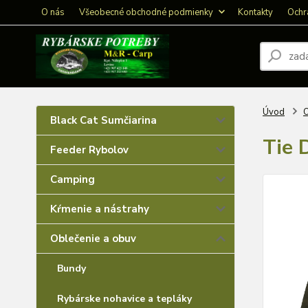
O nás
Všeobecné obchodné podmienky
Kontakty
Ochr
Úvod
O
Black Cat Sumčiarina
Tie 
Feeder Rybolov
Camping
Kŕmenie a nástrahy
Oblečenie a obuv
Bundy
Rybárske nohavice a tepláky