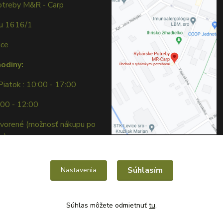
otreby M&R - Carp
ku 1616/1
ice
hodiny:
Piatok : 10:00 - 17:00
:00 - 12:00
tvorené (možnosť nákupu po
e)
Súhlasím
Nastavenia
Súhlas môžete odmietnuť
tu
.