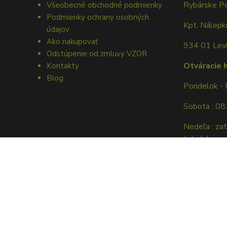
Rybárske P
Všeobecné obchodné podmienky
Podmienky ochrany osobných
Kpt. Nálep
údajov
Ako nakupovať
934 01 Lev
Odstúpenie od zmluvy VZOR
Otváracie 
Kontakty
Blog
Pondelok - 
Sobota : 08
Nedeľa : za
tel. dohovor