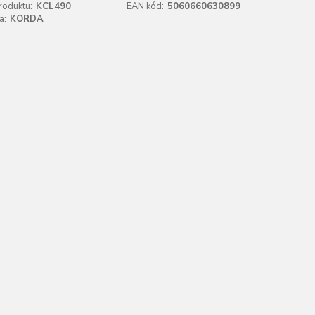
roduktu:
KCL490
EAN kód:
5060660630899
a:
KORDA