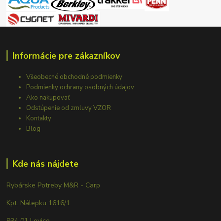
Informácie pre zákazníkov
Všeobecné obchodné podmienky
Podmienky ochrany osobných údajov
Ako nakupovať
Odstúpenie od zmluvy VZOR
Kontakty
Blog
Kde nás nájdete
Rybárske Potreby M&R - Carp
Kpt. Nálepku 1616/1
934 01 Levice