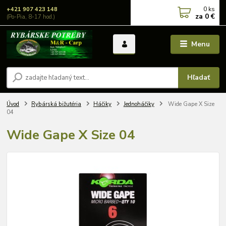
0
ks
+421 907 423 148
za
0 €
(Po-Pia, 8-17 hod.)
Menu
Hľadať
Úvod
Rybárská bižutéria
Háčiky
Jednoháčiky
Wide Gape X Size
04
Wide Gape X Size 04