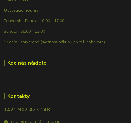
Otváracie hodiny:
Pondelok - Piatok : 10:00 - 17:00
Sobota : 08:00 - 12:00
Nedeľa : zatvorené (možnosť nákupu po tel. dohovore)
Kde nás nájdete
Kontakty
+421 907 423 148
obchod.mrcarp@gmail.com